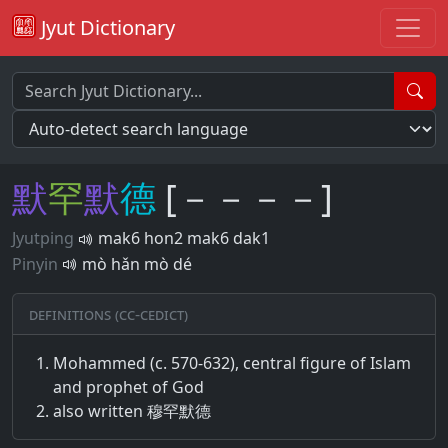
Jyut Dictionary
默
罕
默
德
[－－－－]
Jyutping
mak6 hon2 mak6 dak1
Pinyin
mò hǎn mò dé
Definitions (CC-CEDICT)
Mohammed (c. 570-632), central figure of Islam
and prophet of God
also written 穆罕默德