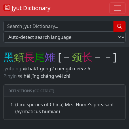
Jyut Dictionary
黑
頸
長
尾
雉
[－
颈
长
－－]
Jyutping
hak1 geng2 coeng4 mei5 zi6
Pinyin
hēi jǐng cháng wěi zhì
Definitions (CC-CEDICT)
(bird species of China) Mrs. Hume's pheasant
(Syrmaticus humiae)