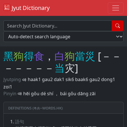
Jyut Dictionary
黑
狗
得
食
，
白
狗
當
災
[－－
－－－－－
当
灾]
Jyutping
haak1 gau2 dak1 sik6 baak6 gau2 dong1
zoi1
Pinyin
hēi gǒu dé shí ， bái gǒu dāng zāi
Definitions (粵典–words.hk)
語句