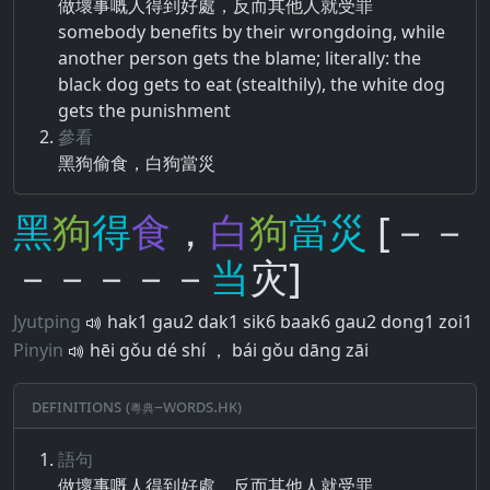
做壞​事​嘅​人​得到​好處​，​反而​其他人​就​受罪
somebody benefits by their wrongdoing, while
another person gets the blame; literally: the
black dog gets to eat (stealthily), the white dog
gets the punishment
參看
黑狗偷食，白狗當災
黑
狗
得
食
，
白
狗
當
災
[－－
－－－－－
当
灾]
Jyutping
hak1 gau2 dak1 sik6 baak6 gau2 dong1 zoi1
Pinyin
hēi gǒu dé shí ， bái gǒu dāng zāi
Definitions (粵典–words.hk)
語句
做壞​事​嘅​人​得到​好處​，​反而​其他人​就​受罪