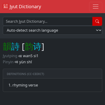
Jyut Dictionary
韻
詩
[
韵
诗
]
Jyutping
wan5 si1
Pinyin
yùn shī
Definitions (CC-CEDICT)
rhyming verse