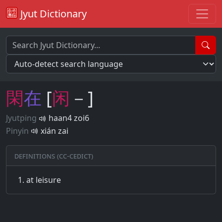
Jyut Dictionary
閑
在
[
闲
－]
Jyutping
haan4 zoi6
Pinyin
xián zai
Definitions (CC-CEDICT)
at leisure