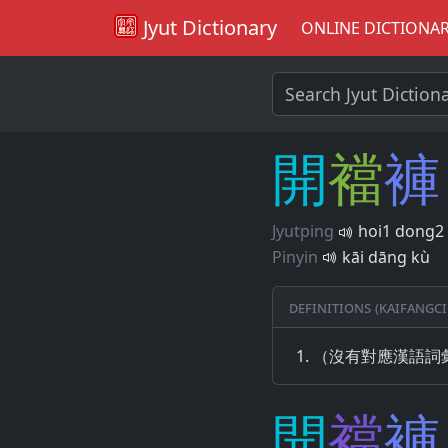
Jyut Dictionary
ONLINE DICTIONA
開
襠
褲
Jyutping
hoi1 dong2 
Pinyin
kāi dāng kù
Definitions (Kaifangci
（沒有對應漢語詞
開
襠
褲