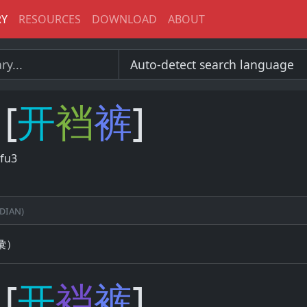
RY
RESOURCES
DOWNLOAD
ABOUT
[
开
裆
裤
]
fu3
dian)
彙）
[
开
裆
裤
]