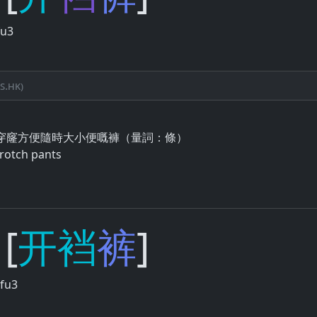
fu3
s.hk)
穿窿​方便​隨時​大小便​嘅​褲​（​量​詞​：​條​）
crotch pants
[
开
裆
裤
]
fu3