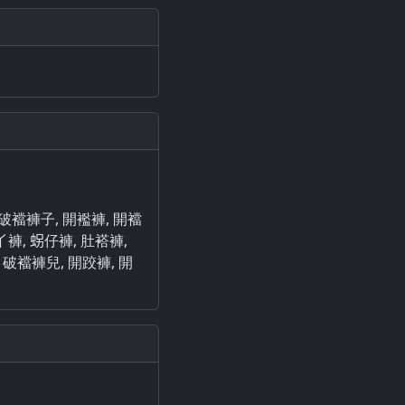
, 破襠褲子, 開襤褲, 開襠
褲, 𧊅仔褲, 肚褡褲,
, 破襠褲兒, 開跤褲, 開