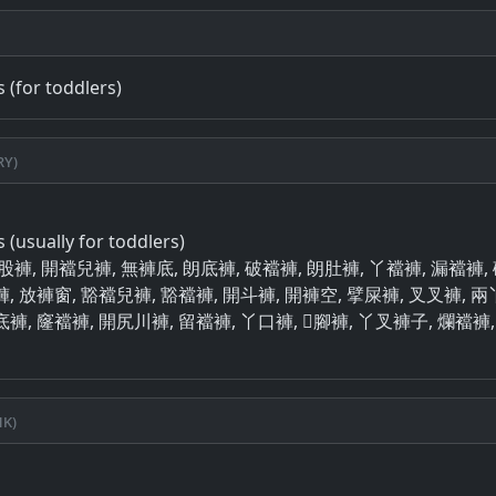
 (for toddlers)
ry)
 (usually for toddlers)
露屁股褲, 開襠兒褲, 無褲底, 朗底褲, 破襠褲, 朗肚褲, 丫襠褲, 漏襠褲
, 放褲窗, 豁襠兒褲, 豁襠褲, 開斗褲, 開褲空, 擘屎褲, 叉叉褲, 兩丫
褲, 窿襠褲, 開尻川褲, 留襠褲, 丫口褲, 𤖼腳褲, 丫叉褲子, 爛襠褲
k)