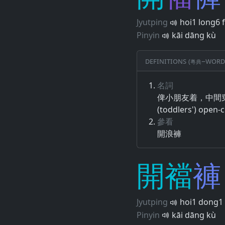
Jyutping
hoi1 long6 
Pinyin
kāi dāng kù
Definitions (粵典–word
名詞
俾​小朋友​着​，​中間​
(toddlers') open-
參看
開浪褲
開
襠
褲
Jyutping
hoi1 dong1 
Pinyin
kāi dāng kù