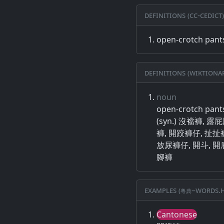
Definitions (CC-CEDICT)
open-crotch pants
Definitions (Wiktiona
noun
open-crotch pants
(syn.) 沒襠褲, 
褲, 開跤褲仔, 扯扯褲
放尿褲仔, 開斗, 開底
腳褲
Examples (粵典–words.h
Cantonese