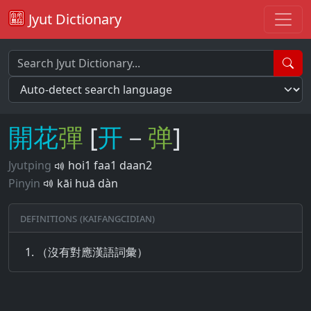
Jyut Dictionary
開
花
彈
[
开
－
弹
]
Jyutping
hoi1 faa1 daan2
Pinyin
kāi huā dàn
Definitions (Kaifangcidian)
（沒有對應漢語詞彙）