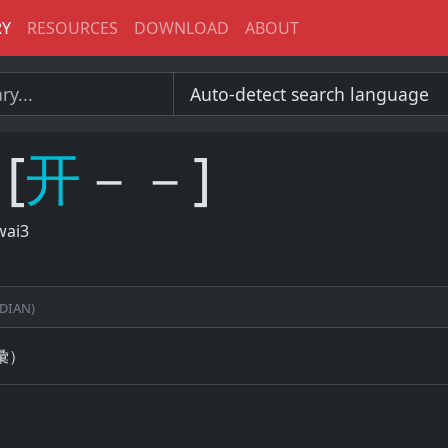
RY
RESOURCES
DOWNLOAD
ABOUT
[
开
－－]
wai3
dian)
彙）