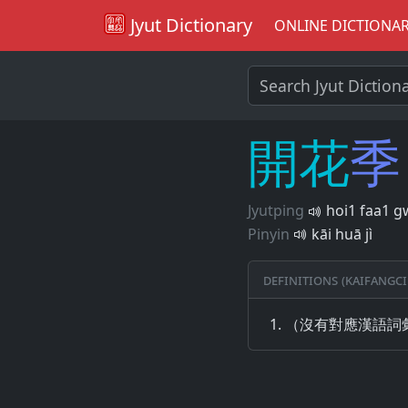
Jyut Dictionary
ONLINE DICTIONA
開
花
季
Jyutping
hoi1 faa1 g
Pinyin
kāi huā jì
Definitions (Kaifangci
（沒有對應漢語詞