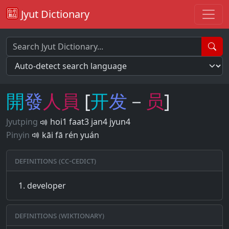
Jyut Dictionary
開
發
人
員
[
开
发
－
员
]
Jyutping
hoi1 faat3 jan4 jyun4
Pinyin
kāi fā rén yuán
Definitions (CC-CEDICT)
developer
Definitions (Wiktionary)