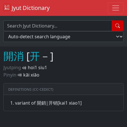
Jyut Dictionary
開
消
[
开
－]
Jyutping
hoi1 siu1
Pinyin
kāi xiāo
Definitions (CC-CEDICT)
variant of 開銷|开销[kai1 xiao1]