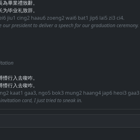
長為畢業禮致辭。
长为毕业礼致辞。
i6 jiu1 cing2 haau6 zoeng2 wai6 bat1 jip6 lai5 zi3 ci4.
vite our president to deliver a speech for our graduation ceremony.
itation
搏懵行入去㗎咋。
搏懵行入去㗎咋。
ing2 kaat1 gaa3, ngo5 bok3 mung2 haang4 jap6 heoi3 gaa3
invitation card, I just tried to sneak in.