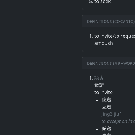
to seek
Definitions (CC-CANTO)
to invite/to reque
ambush
Definitions (粵典–word
語素
邀請
to invite
應邀
应邀
jing3 jiu1
to accept an inv
誠邀