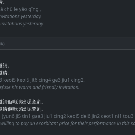
请。
ā chū le yāo qǐng 。
nvitations yesterday.
invitations yesterday.
k)
邀請。
邀请。
keoi5 keoi5 jit6 cing4 ge3 jiu1 cing2.
o refuse his warm and friendly invitation.
邀請佢哋演出呢套劇。
邀请佢哋演出呢套剧。
 jyun6 ji5 tin1 gaa3 jiu1 cing2 keoi5 dei6 jin2 ceot1 ni1 tou3
illing to pay an exorbitant price for their performance in this s