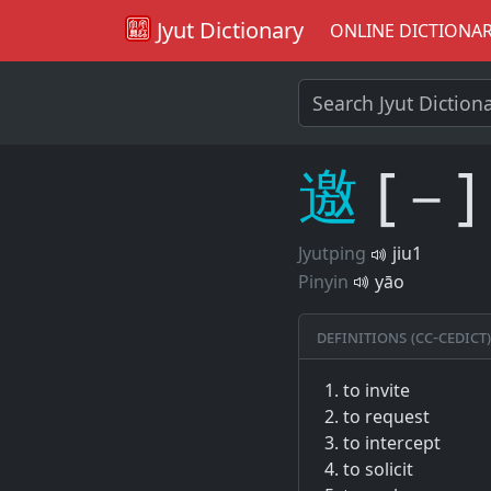
Jyut Dictionary
ONLINE DICTIONA
邀
[－]
Jyutping
jiu1
Pinyin
yāo
Definitions (CC-CEDICT)
to invite
to request
to intercept
to solicit