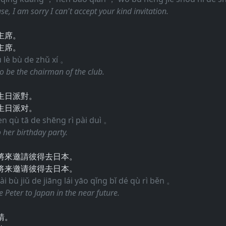
ase, I am sorry I can't accept your kind invitation.
主席。
主席。
 lè bù de zhǔ xí 。
o be the chairman of the club.
生日派對。
生日派对。
n qù tā de shēng rì pài duì 。
o her birthday party.
將來邀請彼得去日本。
将来邀请彼得去日本。
 bù jiǔ de jiāng lái yāo qǐng bǐ dé qù rì běn 。
e Peter to Japan in the near future.
請。