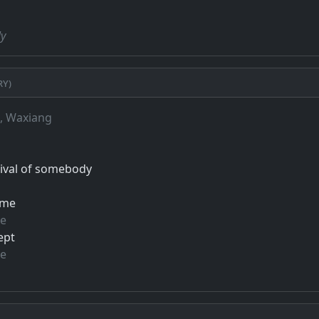
ly
ry)
i, Waxiang
rrival of somebody
ome
te
ept
te