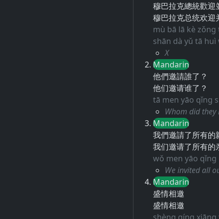
穆巴拉克總統歡迎
穆巴拉克总统欢迎
mù bā lā kè zǒng t
shān dà yǔ tā hu
X
Mandarin
他們邀請誰了？
他们邀请谁了？
tā men yāo qǐng s
Whom did they i
Mandarin
我們邀請了所有的
我们邀请了所有的
wǒ men yāo qǐng le
We invited all o
Mandarin
盛情相邀
盛情相邀
shèng qíng xiāng