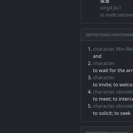
诚邀
sing4 jiu1
to invite sincere
Definitions (Wiktiona
character, Min-Be
and
character
to wait for the a
character
to invite; to welc
character, obsole
to meet; to interc
character, obsole
to solicit; to seek
Definitions (Unihan)