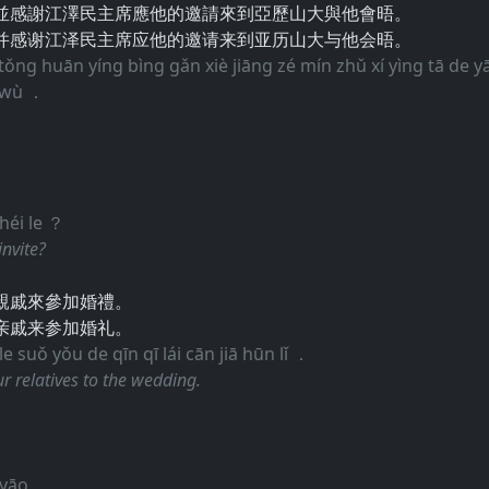
並感謝江澤民主席應他的邀請來到亞歷山大與他會晤。
并感谢江泽民主席应他的邀请来到亚历山大与他会晤。
ǒng huān yíng bìng gǎn xiè jiāng zé mín zhǔ xí yìng tā de yāo
ì wù ．
héi le ？
nvite?
親戚來參加婚禮。
亲戚来参加婚礼。
 suǒ yǒu de qīn qī lái cān jiā hūn lǐ ．
ur relatives to the wedding.
 yāo