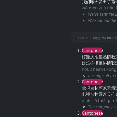
我们昨天发出了邀
wǒ men zuó tiān f
We've sent the i
We sent out the 
Examples (粵典–words.h
Cantonese
好難抗拒佢熱情嘅
好难抗拒佢热情嘅
hou2 naan4 kong3 
It is difficult t
Cantonese
電視台甘願以天價
电视台甘愿以天价
din6 si6 toi4 gam1
The company is w
Cantonese