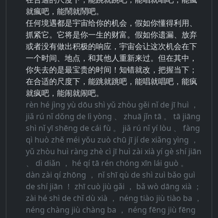
就瘋吧，能鬧就鬧吧。
任何境遇都是宇宙给你的机会，假如你懂得利用、
抓紧它。它将是你一生的财富。假如你遗漏、放弃
或者没有做出积极的响应，宇宙会让这次机会在下
一个时间、地点，和其他人重新来过。但在其中，
你失去的是最宝贵的时间！知错就改，把握当下；
在合适的尺度下，能跳就跳吧，能唱就唱吧，能疯
就疯吧，能闹就闹吧。
rèn hé jìng yù dōu shì yǔ zhòu gěi nǐ de jī huì ，
jiǎ rú nǐ dǒng de lì yòng 、 zhuā jǐn tā 。 tā jiāng
shì nǐ yī shēng de cái fù 。 jiǎ rú nǐ yí lòu 、 fàng
qì huò zhě méi yǒu zuò chū jī jí de xiǎng yìng ，
yǔ zhòu huì ràng zhè cì jī huì zài xià yí gè shí jiān
、 dì diǎn ， hé qí tā rén chóng xīn lái guò 。
dàn zài qí zhōng ， nǐ shī qù de shì zuì bǎo guì
de shí jiān ！ zhī cuò jiù gǎi ， bǎ wò dāng xià ；
zài hé shì de chǐ dù xià ， néng tiào jiù tiào ba ，
néng chàng jiù chàng ba ， néng fēng jiù fēng