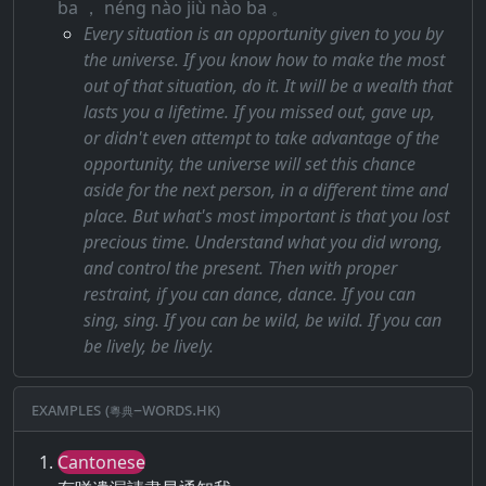
ba ， néng nào jiù nào ba 。
Every situation is an opportunity given to you by
the universe. If you know how to make the most
out of that situation, do it. It will be a wealth that
lasts you a lifetime. If you missed out, gave up,
or didn't even attempt to take advantage of the
opportunity, the universe will set this chance
aside for the next person, in a different time and
place. But what's most important is that you lost
precious time. Understand what you did wrong,
and control the present. Then with proper
restraint, if you can dance, dance. If you can
sing, sing. If you can be wild, be wild. If you can
be lively, be lively.
Examples (粵典–words.hk)
Cantonese