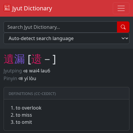
Jyut Dictionary
遺
漏
[
遗
－]
Jyutping
wai4 lau6
Pinyin
yí lòu
Definitions (CC-CEDICT)
to overlook
to miss
to omit