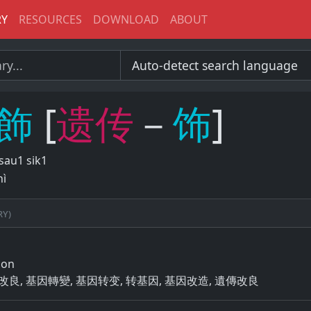
RY
RESOURCES
DOWNLOAD
ABOUT
飾
[
遗
传
－
饰
]
sau1 sik1
hì
ry)
ion
 遗传改良, 基因轉變, 基因转变, 转基因, 基因改造, 遺傳改良