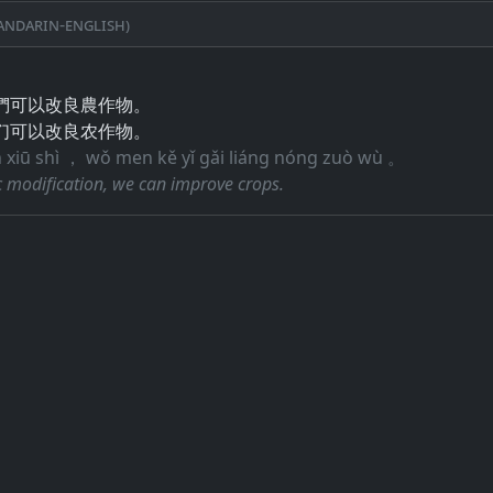
ndarin-English)
們可以改良農作物。
们可以改良农作物。
 xiū shì ， wǒ men kě yǐ gǎi liáng nóng zuò wù 。
 modification, we can improve crops.