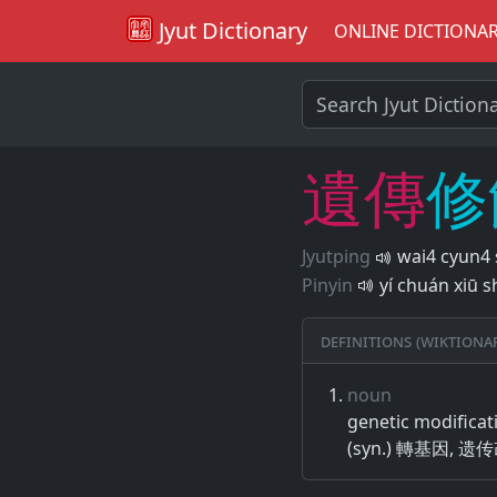
Jyut Dictionary
ONLINE DICTIONA
遺
傳
修
Jyutping
wai4 cyun4 
Pinyin
yí chuán xiū s
Definitions (Wiktiona
noun
genetic modificat
(syn.) 轉基因,