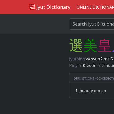
Jyut Dictionary
ONLINE DICTIONA
選
美
皇
Jyutping
syun2 mei5
Pinyin
xuǎn měi huá
Definitions (CC-CEDICT)
beauty queen