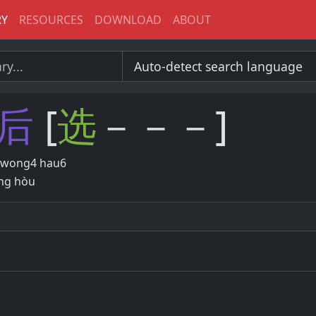
RY
RESOURCES
DOWNLOAD
ABOUT
后
[
选
－－－]
 wong4 hau6
ng hòu