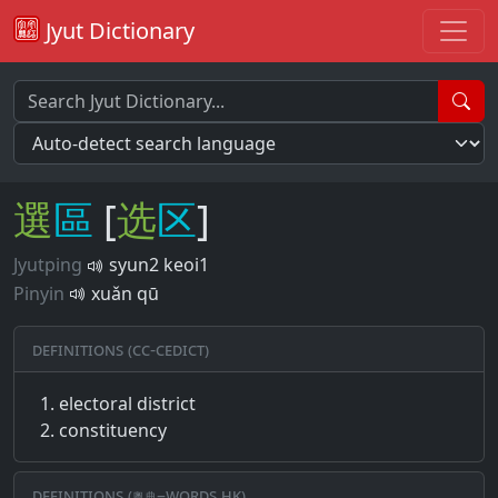
Jyut Dictionary
選
區
[
选
区
]
Jyutping
syun2 keoi1
Pinyin
xuǎn qū
Definitions (CC-CEDICT)
electoral district
constituency
Definitions (粵典–words.hk)