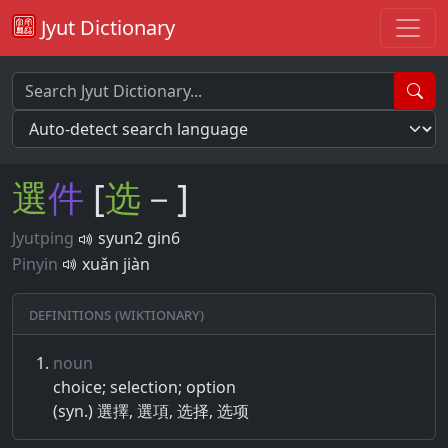
Jyut Dictionary
選
件
[
选
－]
Jyutping
syun2 gin6
Pinyin
xuǎn jiàn
Definitions (Wiktionary)
noun
choice; selection; option
(syn.) 選擇, 選項, 选择, 选项