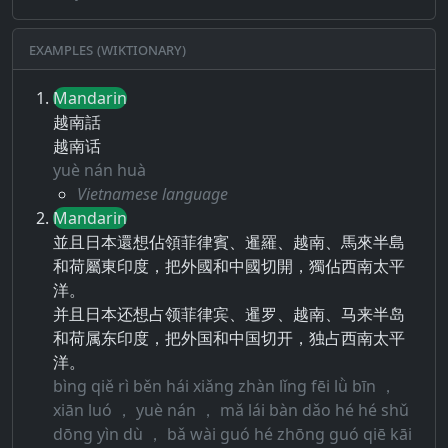
Examples (Wiktionary)
Mandarin
越南話
越南话
yuè nán huà
Vietnamese language
Mandarin
並且日本還想佔領菲律賓、暹羅、越南、馬來半島
和荷屬東印度，把外國和中國切開，獨佔西南太平
洋。
并且日本还想占领菲律宾、暹罗、越南、马来半岛
和荷属东印度，把外国和中国切开，独占西南太平
洋。
bìng qiě rì běn hái xiǎng zhàn lǐng fēi lǜ bīn ，
xiān luó ， yuè nán ， mǎ lái bàn dǎo hé hé shǔ
dōng yìn dù ， bǎ wài guó hé zhōng guó qiē kāi