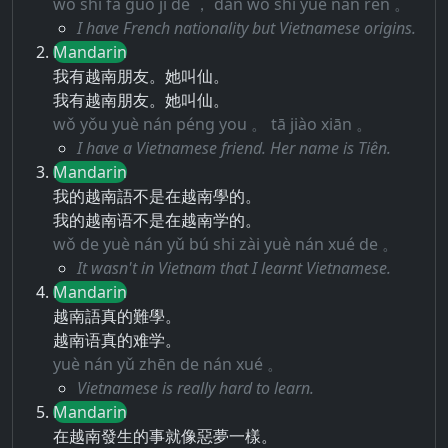
wǒ shì fǎ guó jí de ， dàn wǒ shì yuè nán rén 。
I have French nationality but Vietnamese origins.
Mandarin
我有越南朋友。她叫仙。
我有越南朋友。她叫仙。
wǒ yǒu yuè nán péng you 。 tā jiào xiān 。
I have a Vietnamese friend. Her name is Tiên.
Mandarin
我的越南語不是在越南學的。
我的越南语不是在越南学的。
wǒ de yuè nán yǔ bú shi zài yuè nán xué de 。
It wasn't in Vietnam that I learnt Vietnamese.
Mandarin
越南語真的難學。
越南语真的难学。
yuè nán yǔ zhēn de nán xué 。
Vietnamese is really hard to learn.
Mandarin
在越南發生的事就像惡夢一樣。