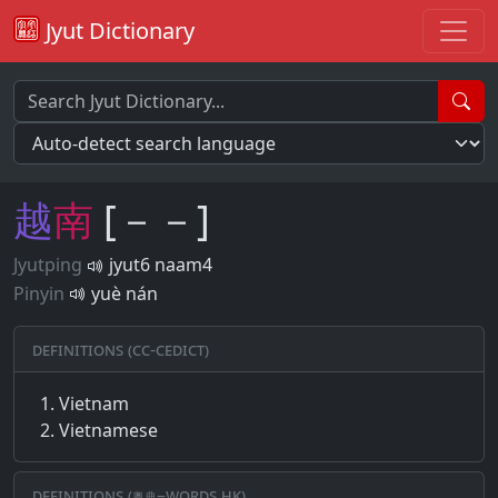
Jyut Dictionary
越
南
[－－]
Jyutping
jyut6 naam4
Pinyin
yuè nán
Definitions (CC-CEDICT)
Vietnam
Vietnamese
Definitions (粵典–words.hk)