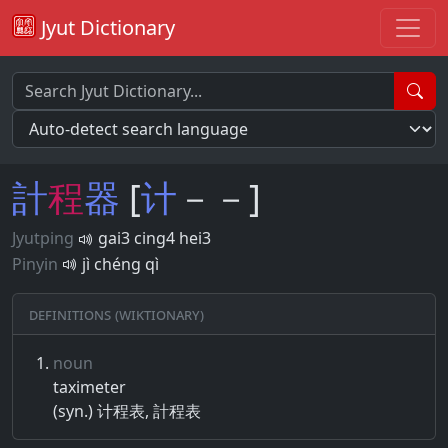
Jyut Dictionary
計
程
器
[
计
－－]
Jyutping
gai3 cing4 hei3
Pinyin
jì chéng qì
Definitions (Wiktionary)
noun
taximeter
(syn.) 计程表, 計程表