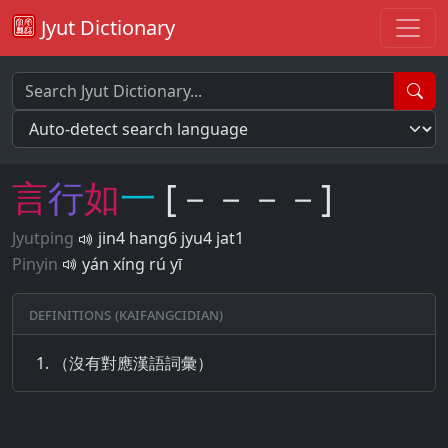
Jyut Dictionary
言
行
如
一
[－－－－]
Jyutping
jin4 hang6 jyu4 jat1
Pinyin
yán xíng rú yī
Definitions (Kaifangcidian)
（沒有對應漢語詞彙）