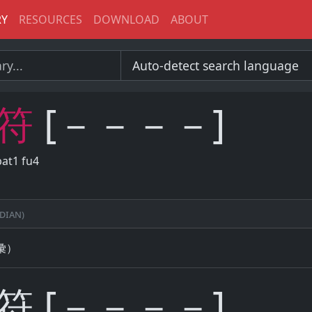
RY
RESOURCES
DOWNLOAD
ABOUT
符
[－－－－]
bat1 fu4
ú
dian)
彙）
符 [－－－－]