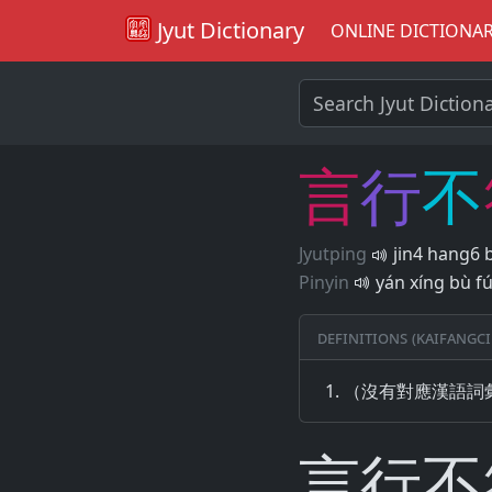
Jyut Dictionary
ONLINE DICTIONA
言
行
不
Jyutping
jin4 hang6 
Pinyin
yán xíng bù f
Definitions (Kaifangci
（沒有對應漢語詞
言行不