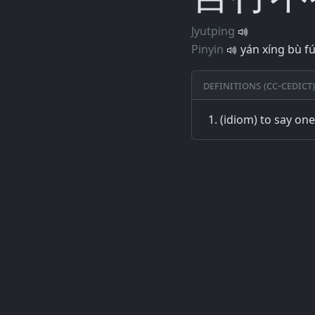
Jyutping
Pinyin
yán xíng bù f
Definitions (CC-CEDICT)
(idiom) to say on