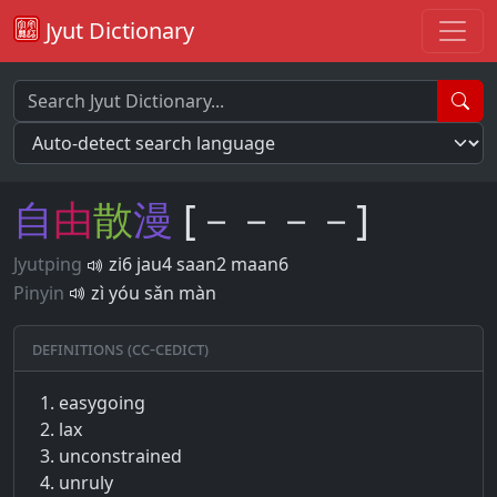
Jyut Dictionary
自
由
散
漫
[－－－－]
Jyutping
zi6 jau4 saan2 maan6
Pinyin
zì yóu sǎn màn
Definitions (CC-CEDICT)
easygoing
lax
unconstrained
unruly