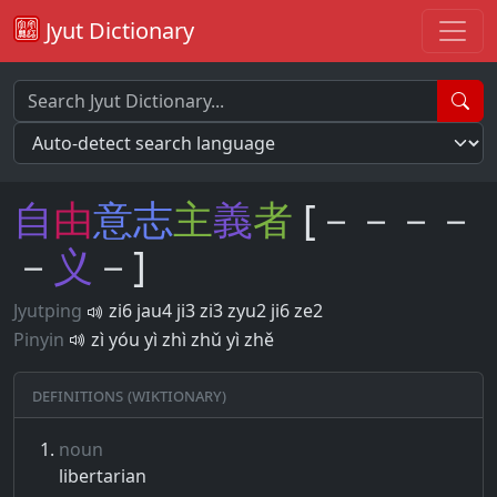
Jyut Dictionary
自
由
意
志
主
義
者
[－－－－
－
义
－]
Jyutping
zi6 jau4 ji3 zi3 zyu2 ji6 ze2
Pinyin
zì yóu yì zhì zhǔ yì zhě
Definitions (Wiktionary)
noun
libertarian