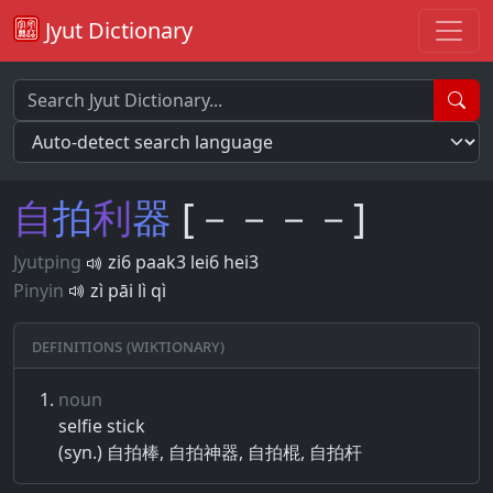
Jyut Dictionary
自
拍
利
器
[－－－－]
Jyutping
zi6 paak3 lei6 hei3
Pinyin
zì pāi lì qì
Definitions (Wiktionary)
noun
selfie stick
(syn.) 自拍棒, 自拍神器, 自拍棍, 自拍杆