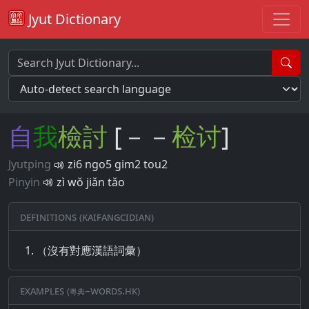
Jyut Dictionary
自
我
檢
討
[－－
检
讨
]
Jyutping
zi6 ngo5 gim2 tou2
Pinyin
zì wǒ jiǎn tǎo
Definitions (Kaifangcidian)
（沒有對應漢語詞彙）
Examples (粵典–words.hk)