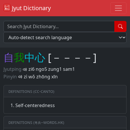
Jyut Dictionary
自
我
中
心
[－－－－]
Jyutping
zi6 ngo5 zung1 sam1
Pinyin
zì wǒ zhōng xīn
Definitions (CC-CANTO)
Self-centeredness
Definitions (粵典–words.hk)