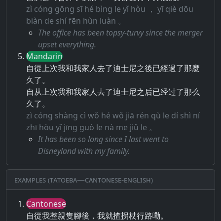
zì cóng gōng sī hé bìng le yǐ hòu ， yī qiè dōu
biàn de shí fēn hùn luàn 。
The office has been topsy-turvy since the merger
upset everything.
Mandarin
自從上次我和我家人去了迪士尼之後已經過了那麼
久了。
自从上次我和我家人去了迪士尼之后已经过了那么
久了。
zì cóng shàng cì wǒ hé wǒ jiā rén qù le dí shì ní
zhī hòu yǐ jīng guò le nà me jiǔ le 。
It has been so long since I last went to
Disneyland with my family.
Examples (Tatoeba—Cantonese-English)
Cantonese
自從我整親隻腳後，我就揸拐杖行路嘞。