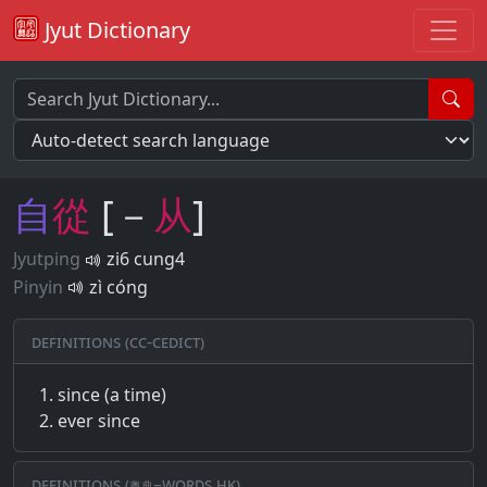
Jyut Dictionary
自
從
[－
从
]
Jyutping
zi6 cung4
Pinyin
zì cóng
Definitions (CC-CEDICT)
since (a time)
ever since
Definitions (粵典–words.hk)