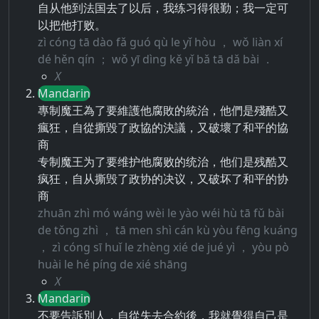
自从他到法国去了以后，我练习得很勤；我一定可
以把他打败。
zì cóng tā dào fǎ guó qù le yǐ hòu ， wǒ liàn xí
dé hěn qín ； wǒ yī dìng kě yǐ bǎ tā dǎ bài ．
X
Mandarin
專制魔王為了要維護他腐敗的統治，他們是殘酷又
瘋狂，自從撕毀了政協的決議，又破壞了和平的協
商
专制魔王为了要维护他腐败的统治，他们是残酷又
疯狂，自从撕毁了政协的决议，又破坏了和平的协
商
zhuān zhì mó wáng wèi le yào wéi hù tā fǔ bài
de tǒng zhì ， tā men shì cán kù yòu fēng kuáng
， zì cóng sī huǐ le zhèng xié de jué yì ， yòu pò
huài le hé píng de xié shāng
X
Mandarin
不要告訴別人，自從失去合約後，我就覺得自己是