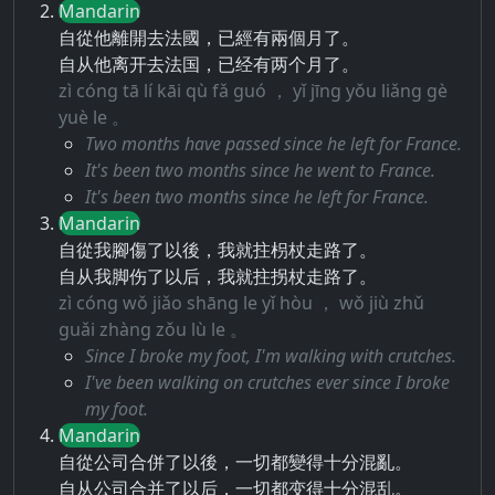
Mandarin
自從他離開去法國，已經有兩個月了。
自从他离开去法国，已经有两个月了。
zì cóng tā lí kāi qù fǎ guó ， yǐ jīng yǒu liǎng gè
yuè le 。
Two months have passed since he left for France.
It's been two months since he went to France.
It's been two months since he left for France.
Mandarin
自從我腳傷了以後，我就拄枴杖走路了。
自从我脚伤了以后，我就拄拐杖走路了。
zì cóng wǒ jiǎo shāng le yǐ hòu ， wǒ jiù zhǔ
guǎi zhàng zǒu lù le 。
Since I broke my foot, I'm walking with crutches.
I've been walking on crutches ever since I broke
my foot.
Mandarin
自從公司合併了以後，一切都變得十分混亂。
自从公司合并了以后，一切都变得十分混乱。