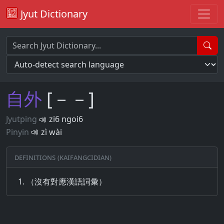
Jyut Dictionary
自
外
[－－]
Jyutping
zi6 ngoi6
Pinyin
zì wài
Definitions (Kaifangcidian)
（沒有對應漢語詞彙）