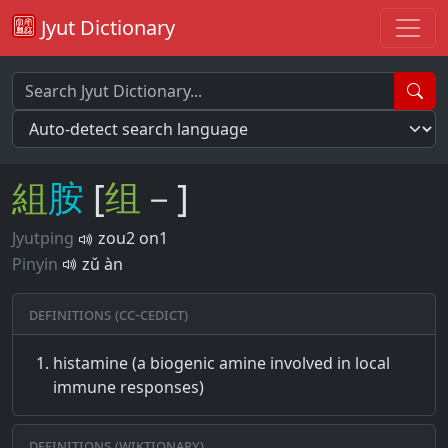
Jyut Dictionary
組
胺
[
组
－]
Jyutping
zou2 on1
Pinyin
zǔ àn
Definitions (CC-CEDICT)
histamine (a biogenic amine involved in local
immune responses)
Definitions (Wiktionary)