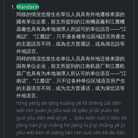
Mandarin
同樣的情況也發生在單位人員具有外地遷移來源的
國有單位企業，前文所提到的江南機器廠和江麓機
器廠也具有為本地湘潭人所認可的單位語言——“江
南話”、“江麓話”，只不過各種單位區域語言所產生
的主題語言不同，或為北方普通話，或為湖北話等
外地語言。
同样的情况也发生在单位人员具有外地迁移来源的
国有单位企业，前文所提到的江南机器厂和江麓机
器厂也具有为本地湘潭人所认可的单位语言——“江
南话”、“江麓话”，只不过各种单位区域语言所产生
的主题语言不同，或为北方普通话，或为湖北话等
外地语言。
tóng yàng de qíng kuàng yě fā shēng zài dān
wèi rén yuán jù yǒu wài dì qiān yí lái yuán de
guó yǒu dān wèi qǐ yè ， qián wén suǒ tí dào de
jiāng nán jī qì chǎng hé jiāng lù jī qì chǎng yě jù
yǒu wéi běn dì xiāng tán rén suǒ rèn kě de dān