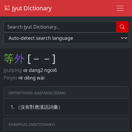
Jyut Dictionary
等
外
[－－]
Jyutping
dang2 ngoi6
Pinyin
děng wài
Definitions (Kaifangcidian)
（沒有對應漢語詞彙）
Examples (Wiktionary)