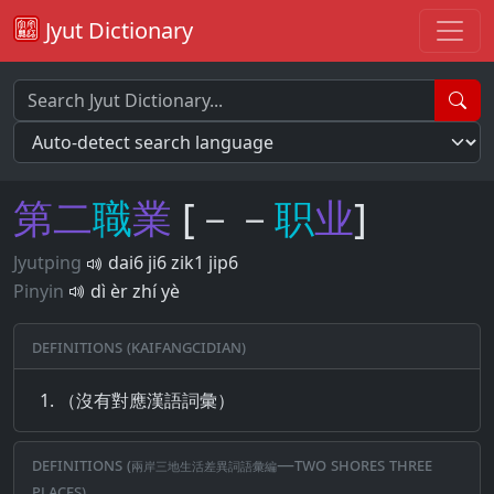
Jyut Dictionary
第
二
職
業
[－－
职
业
]
Jyutping
dai6 ji6 zik1 jip6
Pinyin
dì èr zhí yè
Definitions (Kaifangcidian)
（沒有對應漢語詞彙）
Definitions (兩岸三地生活差異詞語彙編—Two Shores Three
Places)