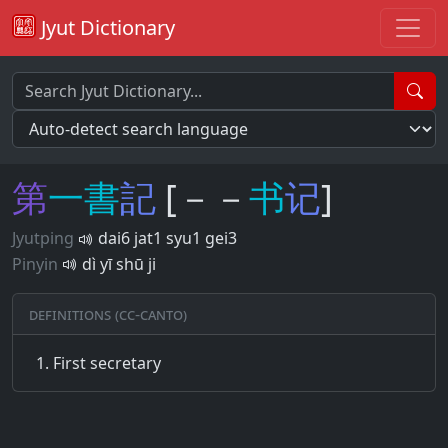
Jyut Dictionary
第
一
書
記
[－－
书
记
]
Jyutping
dai6 jat1 syu1 gei3
Pinyin
dì yī shū ji
Definitions (CC-CANTO)
First secretary