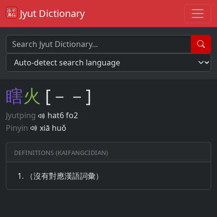
Jyut Dictionary
瞎
火
[－－]
Jyutping
hat6 fo2
Pinyin
xiā huǒ
Definitions (Kaifangcidian)
（沒有對應漢語詞彙）