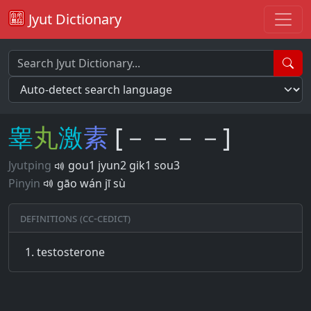
Jyut Dictionary
睾
丸
激
素
[－－－－]
Jyutping
gou1 jyun2 gik1 sou3
Pinyin
gāo wán jī sù
Definitions (CC-CEDICT)
testosterone