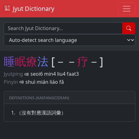
Jyut Dictionary
睡
眠
療
法
[－－
疗
－]
Jyutping
seoi6 min4 liu4 faat3
Pinyin
shuì mián liáo fǎ
Definitions (Kaifangcidian)
（沒有對應漢語詞彙）