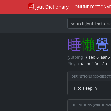
Jyut Dictionary
ONLINE DICTIONA
睡
懶
覺
Jyutping
seoi6 laan5
Pinyin
shuì lǎn jiào
Definitions (CC-CEDICT)
to sleep in
Definitions (Wiktiona