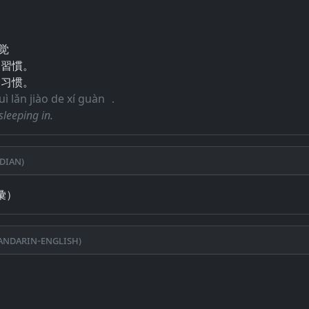
懒觉
的習慣。
的习惯。
ì lǎn jiào de xí guàn ．
sleeping in.
dian)
彙）
ndarin-English)