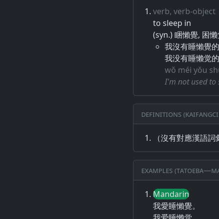
verb, verb-object
to sleep in
(syn.) 睏懶覺, 困
我沒有睡懶覺
我没有睡懒觉
wǒ méi yǒu shu
I'm not used to 
Definitions (Kaifangci
（沒有對應漢語詞
Examples (Tatoeba—Ma
Mandarin
我愛睡懶覺。
我爱睡懒觉。