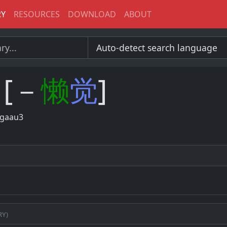
RY
RESOURCES
DOWNLOAD
ABOUT
[－
懒
觉
]
 gaau3
ry)