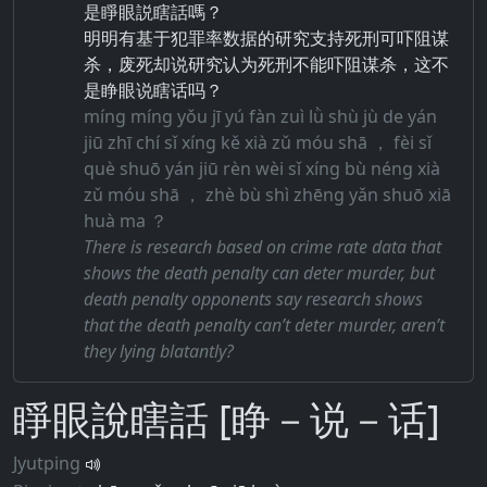
是睜眼説瞎話嗎？
明明有基于犯罪率数据的研究支持死刑可吓阻谋
杀，废死却说研究认为死刑不能吓阻谋杀，这不
是睁眼说瞎话吗？
míng míng yǒu jī yú fàn zuì lǜ shù jù de yán
jiū zhī chí sǐ xíng kě xià zǔ móu shā ， fèi sǐ
què shuō yán jiū rèn wèi sǐ xíng bù néng xià
zǔ móu shā ， zhè bù shì zhēng yǎn shuō xiā
huà ma ？
There is research based on crime rate data that
shows the death penalty can deter murder, but
death penalty opponents say research shows
that the death penalty can’t deter murder, aren’t
they lying blatantly?
睜眼說瞎話 [睁－说－话]
Jyutping