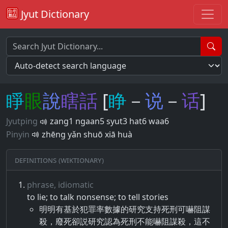
Jyut Dictionary
睜
眼
說
瞎
話
[
睁
－
说
－
话
]
Jyutping
zang1 ngaan5 syut3 hat6 waa6
Pinyin
zhēng yǎn shuō xiā huà
Definitions (Wiktionary)
phrase, idiomatic
to lie; to talk nonsense; to tell stories
明明有基於犯罪率數據的研究支持死刑可嚇阻謀
殺，廢死卻説研究認為死刑不能嚇阻謀殺，這不