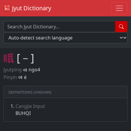
Jyut Dictionary
睋
[－]
Jyutping
ngo4
Pinyin
é
Definitions (Unihan)
Cangjie Input
BUHQI