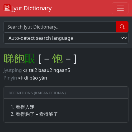
Jyut Dictionary
睇
飽
眼
[－
饱
－]
Jyutping
tai2 baau2 ngaan5
Pinyin
dì bǎo yǎn
Definitions (Kaifangcidian)
看得入迷
看得夠了 – 看得够了