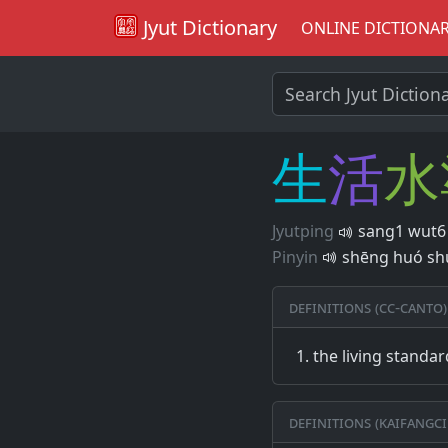
Jyut Dictionary
ONLINE DICTIONA
生
活
水
Jyutping
sang1 wut6 
Pinyin
shēng huó sh
Definitions (CC-CANTO)
the living standar
Definitions (Kaifangci