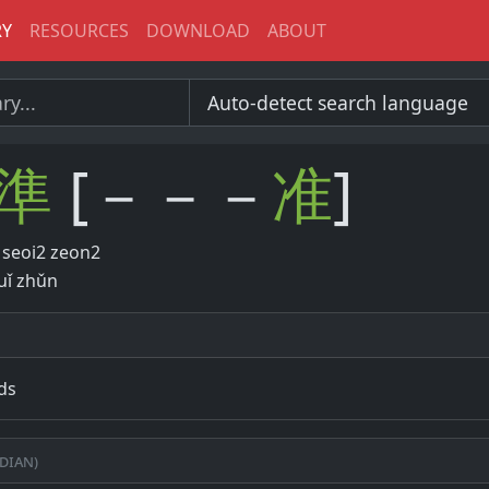
RY
RESOURCES
DOWNLOAD
ABOUT
準
[－－－
准
]
seoi2 zeon2
uǐ zhǔn
ds
dian)