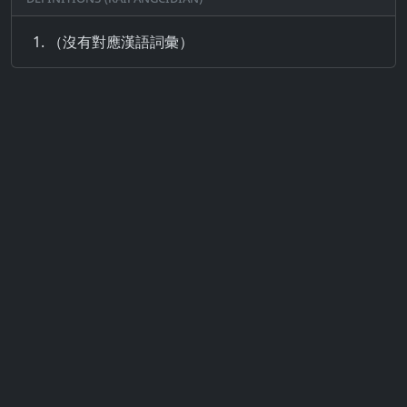
（沒有對應漢語詞彙）