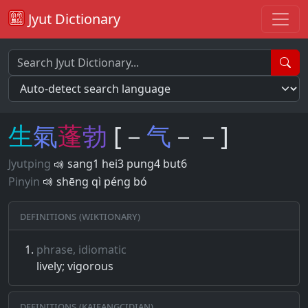
Jyut Dictionary
生
氣
蓬
勃
[－
气
－－]
Jyutping
sang1 hei3 pung4 but6
Pinyin
shēng qì péng bó
Definitions (Wiktionary)
phrase, idiomatic
lively; vigorous
Definitions (Kaifangcidian)