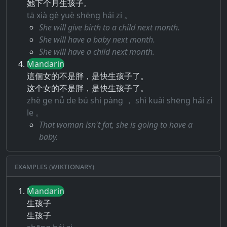
她下个月生孩子。
tā xià gè yuè shēng hái zi 。
She will give birth to a child next month.
She will have a baby next month.
She will have a child next month.
Mandarin
這個女的不是胖，是快生孩子了。
这个女的不是胖，是快生孩子了。
zhè ge nǚ de bú shi pàng ， shì kuài shēng hái zi
le 。
That woman isn't fat, she is going to have a
baby.
Examples (Wiktionary)
Mandarin
生孩子
生孩子