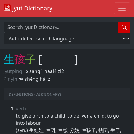
Jyut Dictionary
生
孩
子
[－－－]
Jyutping
sang1 haai4 zi2
Pinyin
shēng hái zi
Definitions (Wiktionary)
verb
to give birth to a child; to deliver a child; to go
into labour
(syn.) 生娃娃, 生囝, 生崽, 分娩, 生孩子, 抾囝, 生仔,