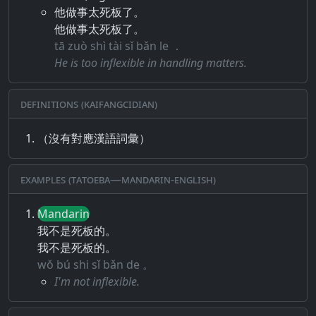
他做事太死板了。
他做事太死板了。
tā zuò shì tài sǐ bǎn le ．
He is too inflexible in handling matters.
Definitions (Kaifangcidian)
（沒有對應漢語詞彙）
Examples (Tatoeba—Mandarin-English)
Mandarin
我不是死板的。
我不是死板的。
wǒ bú shi sǐ bǎn de 。
I'm not inflexible.