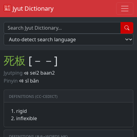
Jyut Dictionary
死
板
[－－]
Jyutping
sei2 baan2
Pinyin
sǐ bǎn
Definitions (CC-CEDICT)
rigid
inflexible
Definitions (粵典–words.hk)