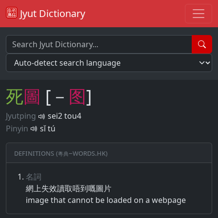
Jyut Dictionary
死
圖
[－
图
]
Jyutping
sei2 tou4
Pinyin
sǐ tú
Definitions (粵典–words.hk)
名詞
網上​失效​讀取​唔​到​嘅​圖​片
image that cannot be loaded on a webpage