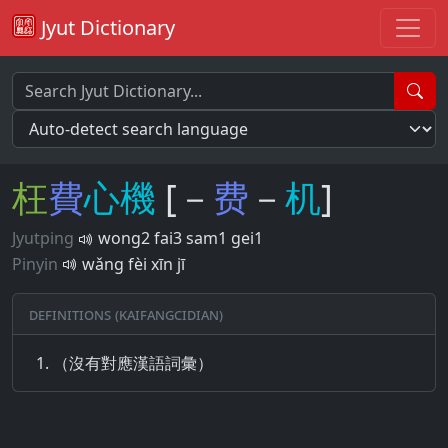
Jyut Dictionary
枉
費
心
機
[－
费
－
机
]
Jyutping
wong2 fai3 sam1 gei1
Pinyin
wǎng fèi xīn jī
Definitions (Kaifangcidian)
（沒有對應漢語詞彙）