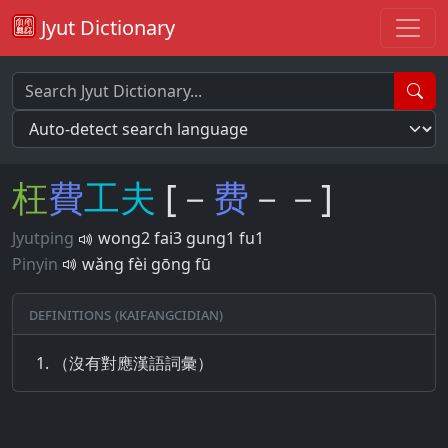
Jyut Dictionary
枉
費
工
夫
[－
费
－－]
Jyutping
wong2 fai3 gung1 fu1
Pinyin
wǎng fèi gōng fū
Definitions (Kaifangcidian)
（沒有對應漢語詞彙）