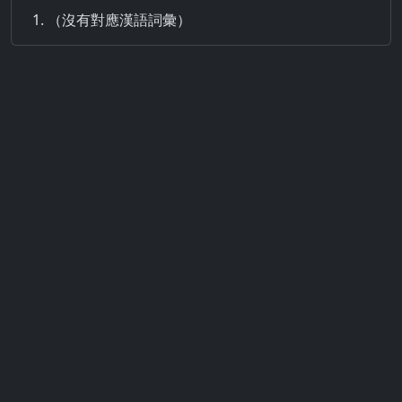
（沒有對應漢語詞彙）