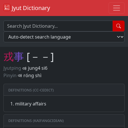
Jyut Dictionary
戎
事
[－－]
Jyutping
jung4 si6
Pinyin
róng shì
Definitions (CC-CEDICT)
military affairs
Definitions (Kaifangcidian)