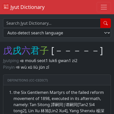
Jyut Dictionary
戊
戌
六
君
子
[－－－－－]
Jyutping
mou6 seot1 luk6 gwan1 zi2
Pinyin
wù xū liù jūn zǐ
Definitions (CC-CEDICT)
the Six Gentlemen Martyrs of the failed reform
movement of 1898, executed in its aftermath,
namely: Tan Sitong 譚嗣同|谭嗣同[Tan2 Si4
tong2], Lin Xu 林旭[Lin2 Xu4], Yang Shenxiu 楊深