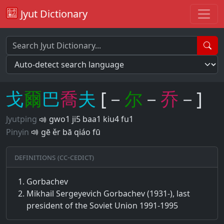
Jyut Dictionary
戈
爾
巴
喬
夫
[－
尔
－
乔
－]
Jyutping
gwo1 ji5 baa1 kiu4 fu1
Pinyin
gē ěr bā qiáo fū
Definitions (CC-CEDICT)
Gorbachev
Mikhail Sergeyevich Gorbachev (1931-), last
president of the Soviet Union 1991-1995