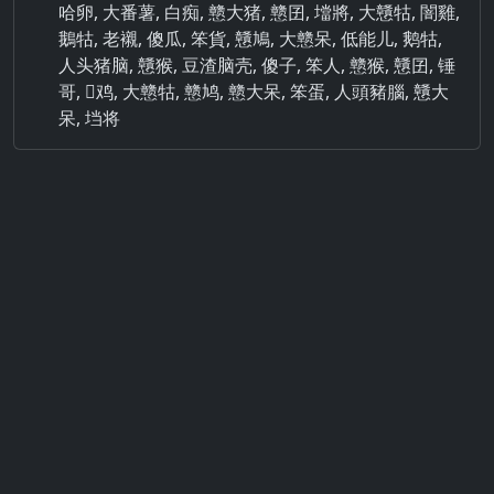
哈卵, 大番薯, 白痴, 戆大猪, 戆囝, 壋將, 大戇牯, 闇雞,
鵝牯, 老襯, 傻瓜, 笨貨, 戇鳩, 大戆呆, 低能儿, 鹅牯,
人头猪脑, 戇猴, 豆渣脑壳, 傻子, 笨人, 戆猴, 戇囝, 锤
哥, 𬮴鸡, 大戆牯, 戆鸠, 戆大呆, 笨蛋, 人頭豬腦, 戇大
呆, 垱将