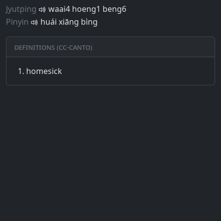
Jyutping
waai4 hoeng1 beng6
Pinyin
huái xiāng bìng
Definitions (CC-CANTO)
homesick