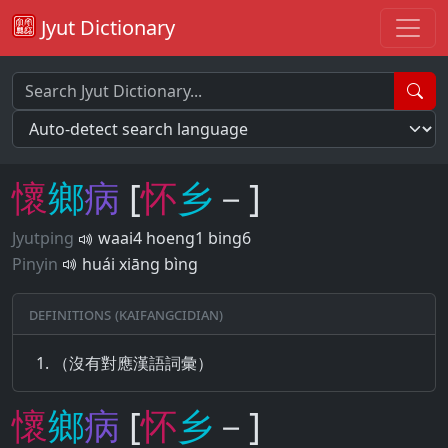
Jyut Dictionary
懷
鄉
病
[
怀
乡
－]
Jyutping
waai4 hoeng1 bing6
Pinyin
huái xiāng bìng
Definitions (Kaifangcidian)
（沒有對應漢語詞彙）
懷
鄉
病
[
怀
乡
－]